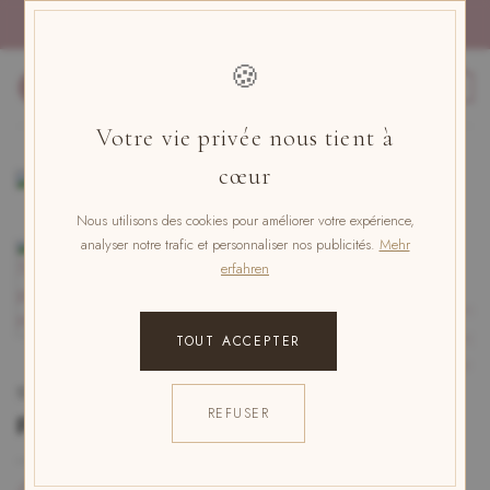
Zum
PAIEMENT IN 4x KOSTENLOS MIT PAYPAL
Inhalt
springen
🍪
0
Votre vie privée nous tient à
cœur
Nous utilisons des cookies pour améliorer votre expérience,
analyser notre trafic et personnaliser nos publicités.
Mehr
erfahren
TOUT ACCEPTER
STARTSEITE
/
ÜBERBLICK'ÜBER DAS GANZE
REFUSER
Personalisiertes Schmetterlingsband