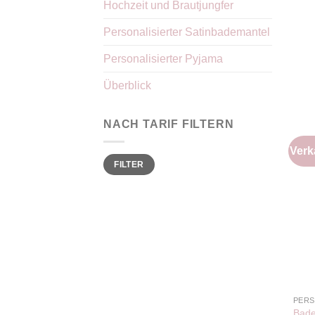
Hochzeit und Brautjungfer
Personalisierter Satinbademantel
Personalisierter Pyjama
Überblick
NACH TARIF FILTERN
Verk
Mindestpreis
Maximaler
FILTER
Preis
PERS
Bade