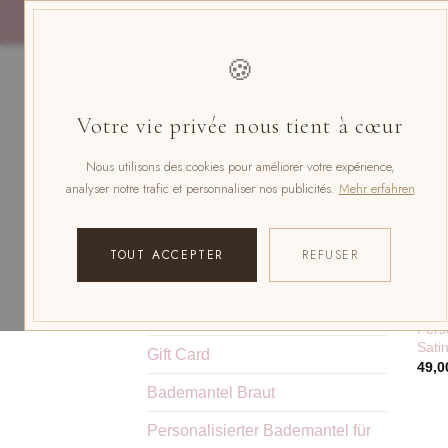
Zum
Inhalt
springen
🍪
Votre vie privée nous tient à cœur
Nous utilisons des cookies pour améliorer votre expérience,
STARTSEITE
/
PRODUKTE
analyser notre trafic et personnaliser nos publicités.
Mehr erfahren
VERSCHLAGWORTET MIT „PE
TOUT ACCEPTER
REFUSER
PRODUKTKATEGORIEN
PERS
Zubehör
Perso
Sati
Gift Card
49,0
Bademantel Braut
Personalisierter Bademantel für