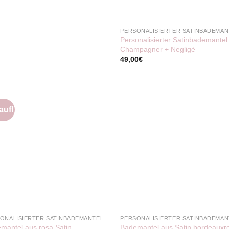
PERSONALISIERTER SATINBADEMAN
Personalisierter Satinbademantel
Champagner + Negligé
49,00
€
auf!
ONALISIERTER SATINBADEMANTEL
PERSONALISIERTER SATINBADEMAN
mantel aus rosa Satin,
Bademantel aus Satin bordeauxr