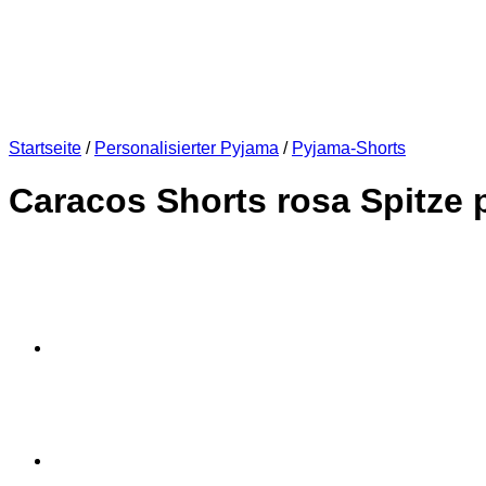
Startseite
/
Personalisierter Pyjama
/
Pyjama-Shorts
Caracos Shorts rosa Spitze p