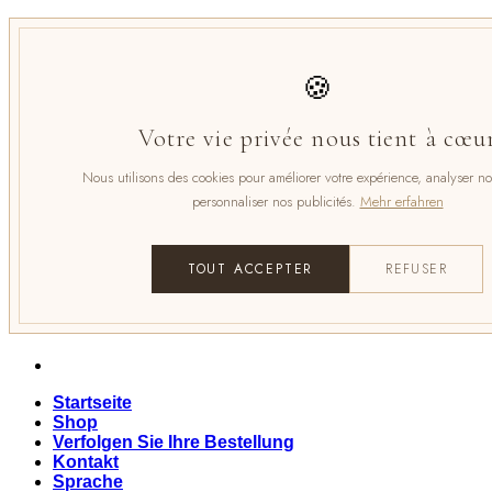
Zum
PAIEMENT IN 4x KOSTENLOS MIT PA
Inhalt
springen
PAIEMENT IN 4x KOSTENLOS MIT PA
🍪
Votre vie privée nous tient à cœu
Nous utilisons des cookies pour améliorer votre expérience, analyser notr
personnaliser nos publicités.
Mehr erfahren
TOUT ACCEPTER
REFUSER
Startseite
Shop
Verfolgen Sie Ihre Bestellung
Kontakt
Sprache