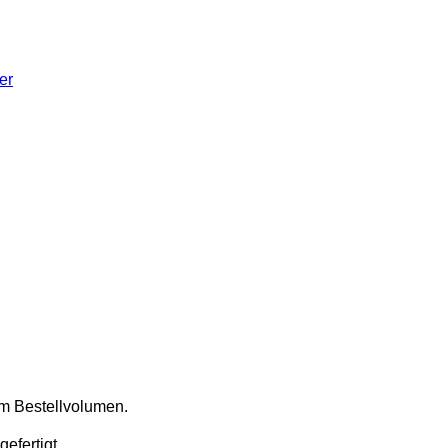
er
m Bestellvolumen.
efertigt.
.