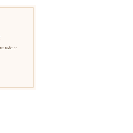
YPAL
YPAL
r
e trafic et