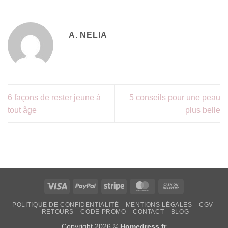
A. NELIA
6 façons de rester jeune à
5 conseils pour une peau
tout âge
plus belle
Visa
PayPal
Rayure
MasterCard
Contre
rembourseme
POLITIQUE DE CONFIDENTIALITÉ
MENTIONS LÉGALES
CGV
RETOURS
CODE PROMO
CONTACT
BLOG
Copyright 2026 ©
Homedress.fr