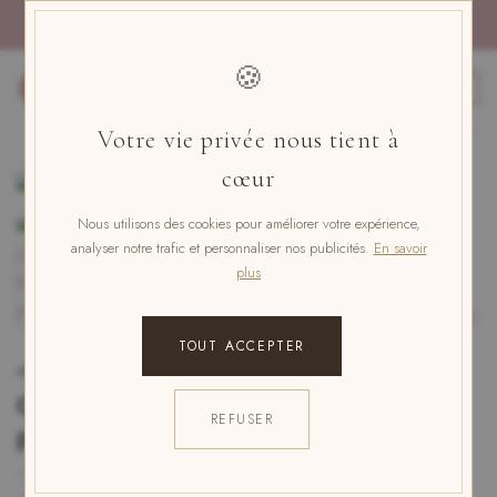
Skip
PAIEMENT EN 4x SANS FRAIS AVEC PAYPAL
to
content
🍪
0
Votre vie privée nous tient à
cœur
Nous utilisons des cookies pour améliorer votre expérience,
analyser notre trafic et personnaliser nos publicités.
En savoir
plus
TOUT ACCEPTER
ACCUEIL
/
PYJAMA PERSONNALISÉ
/
PYJAMA SHORT
Caraco short blanc dentelle
REFUSER
personnalisé