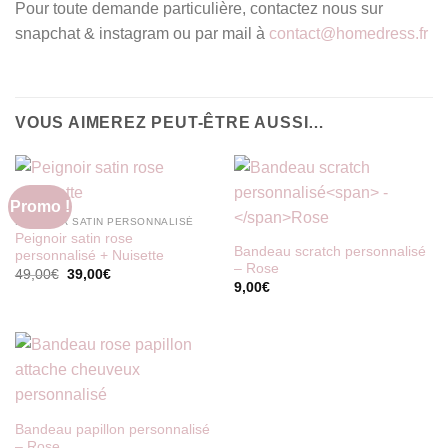
Pour toute demande particulière, contactez nous sur
snapchat & instagram ou par mail à
contact@homedress.fr
VOUS AIMEREZ PEUT-ÊTRE AUSSI…
Promo !
PEIGNOIR SATIN PERSONNALISÉ
Peignoir satin rose
Bandeau scratch personnalisé
personnalisé + Nuisette
–
Rose
Le
Le
49,00
€
39,00
€
prix
prix
9,00
€
initial
actuel
était :
est :
49,00€.
39,00€.
Bandeau papillon personnalisé
–
Rose