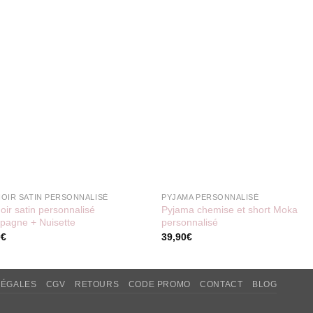
NOIR SATIN PERSONNALISÉ
PYJAMA PERSONNALISÉ
oir satin personnalisé
Pyjama chemise et short Moka
pagne + Nuisette
personnalisé
0
€
39,90
€
LÉGALES
CGV
RETOURS
CODE PROMO
CONTACT
BLOG