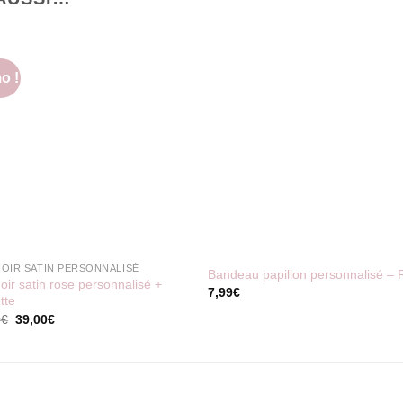
o !
NOIR SATIN PERSONNALISÉ
Bandeau papillon personnalisé
–
oir satin rose personnalisé +
7,99
€
tte
Le
Le
0
€
39,00
€
prix
prix
initial
actuel
était :
est :
49,00€.
39,00€.