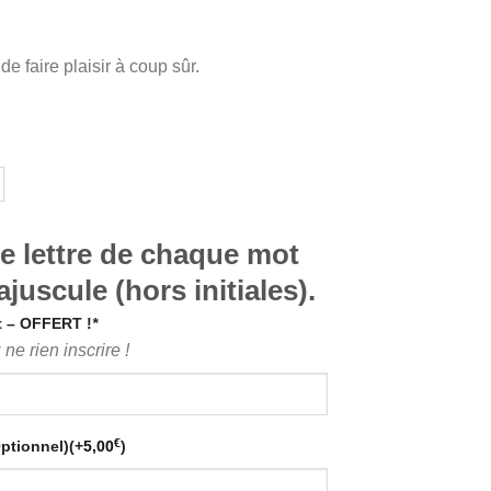
de faire plaisir à coup sûr.
re lettre de chaque mot
juscule (hors initiales).
t – OFFERT !
*
ne rien inscrire !
€
Optionnel)
(+
5,00
)