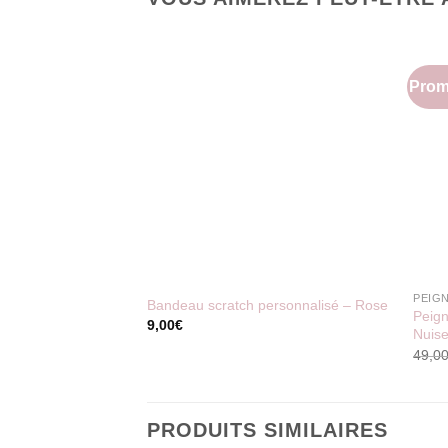
Prom
PEIG
Bandeau scratch personnalisé
–
Rose
Peign
9,00
€
Nuise
49,0
PRODUITS SIMILAIRES