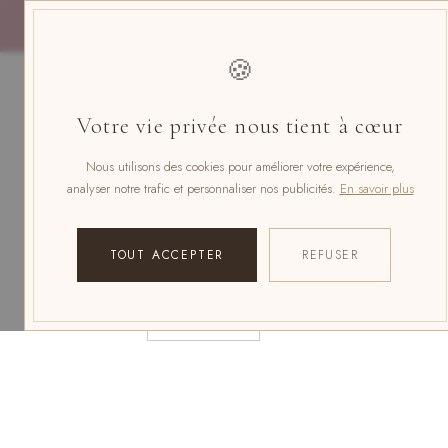
Skip
to
content
🍪
Votre vie privée nous tient à cœur
Nous utilisons des cookies pour améliorer votre expérience,
analyser notre trafic et personnaliser nos publicités.
En savoir plus
TOUT ACCEPTER
REFUSER