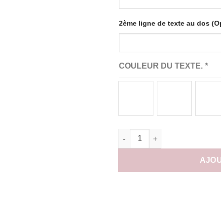
2ème ligne de texte au dos (O
COULEUR DU TEXTE.
*
quantité de Pyjama chemise et
AJOU