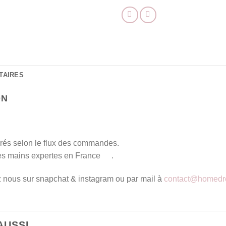
TAIRES
ON
vrés selon le flux des commandes.
des mains expertes en France
.
z nous sur snapchat & instagram ou par mail à
contact@homedre
 AUSSI…