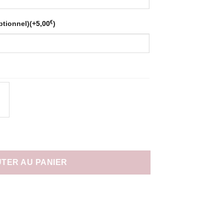
€
ptionnel)
(+
5,00
)
 short rouge personnalisé
TER AU PANIER