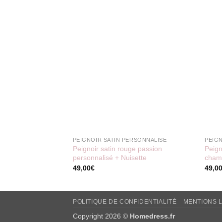
PEIGNOIR SATIN PERSONNALISÉ
PEIG
Peignoir satin rouge passion
Peign
personnalisé + Nuisette
cham
49,00
€
49,0
POLITIQUE DE CONFIDENTIALITÉ
MENTIONS 
Copyright 2026 ©
Homedress.fr