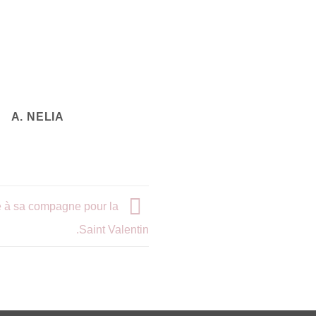
A. NELIA
e à sa compagne pour la
Saint Valentin.