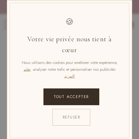
خطي
الدفع بأربع دفعات بدون رسوم مع باي بال
لمحتوى
🍪
0
Votre vie privée nous tient à
cœur
POLITIQUE DE RETOUR ET DE
Nous utilisons des cookies pour améliorer votre expérience,
REMBOURSEMENT
analyser notre trafic et personnaliser nos publicités.
تعلم
المزيد
Notre politique de retour dure
30 jours
. Si 30 jours se
sont écoulés depuis votre achat, nous ne pouvons
malheureusement pas vous offrir de remboursement
TOUT ACCEPTER
ou d’échange.
1. CONDITIONS DE RETOUR
REFUSER
Pour pouvoir bénéficier d’un retour, votre article doit
être inutilisé et dans le même état où vous l’avez