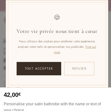
Skip
PAYMENT IN 4x FREE OF CHARGE WITH PAYPAL
to
content
🍪
0
Votre vie privée nous tient à cœur
Nous utilisons des cookies pour améliorer votre expérience,
analyser notre trafic et personnaliser nos publicités.
Find out
HOME
/
PERSONALISED WEDDING AND BRIDESMAID
more
BATHROBE
Peignoir personnalisé Demoiselle
d’honneur Taille Unique
TOUT ACCEPTER
REFUSER
42,00
€
Personalise your satin bathrobe with the name or text of
your choice.