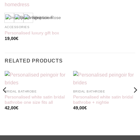
ACCESSORIES
Personalised luxury gift box
19,00
€
RELATED PRODUCTS
BRIDAL BATHROBE
BRIDAL BATHROBE
Personalised white satin bridal
Personalised white satin bridal
bathrobe one size fits all
bathrobe + nightie
42,00
€
49,00
€