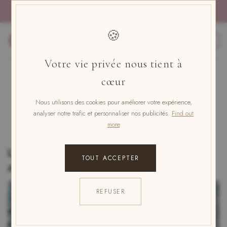
Skip
PAYMENT IN 4x FREE OF CHARGE WITH PAYPAL
to
content
🍪
0
Votre vie privée nous tient à
UNCATEGORISED
cœur
6 ways to stay young at any age
Nous utilisons des cookies pour améliorer votre expérience,
analyser notre trafic et personnaliser nos publicités.
Find out
POSTED ON
JANUARY 16, 2024
BY
A. NELIA
more
Les clés de l’éternelle jeunesse : 6
TOUT ACCEPTER
astuces pour garder le tonus à tout âge
REFUSER