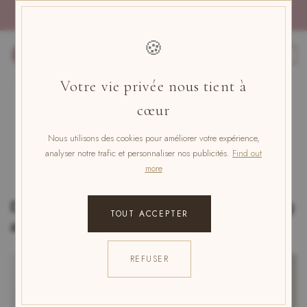
Skip
PAYMENT IN 4x FREE OF CHARGE WITH PAYPAL
to
content
🍪
0
Votre vie privée nous tient à
UNCATEGORISED
cœur
6 ways to stay young at any age
Nous utilisons des cookies pour améliorer votre expérience,
analyser notre trafic et personnaliser nos publicités.
Find out
POSTED ON
JANUARY 8, 2024
BY
A. NELIA
more
Discover the 6 Secrets to Staying Young
TOUT ACCEPTER
at Any Age - Easy to do!
REFUSER