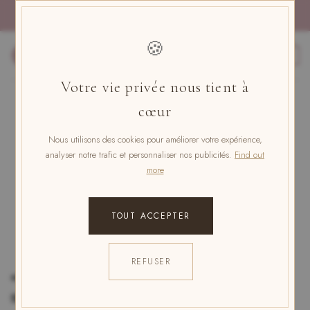
Skip
PAYMENT IN 4x FREE OF CHARGE WITH PAYPAL
to
content
🍪
0
Votre vie privée nous tient à
UNCATEGORISED
cœur
The scientific benefits of deep
Nous utilisons des cookies pour améliorer votre expérience,
breathing: a path to well-being
analyser notre trafic et personnaliser nos publicités.
Find out
more
POSTED ON
JANUARY 17, 2024
BY
A. NELIA
TOUT ACCEPTER
REFUSER
« La respiration profonde : une clef
scientifique vers le bien-être »